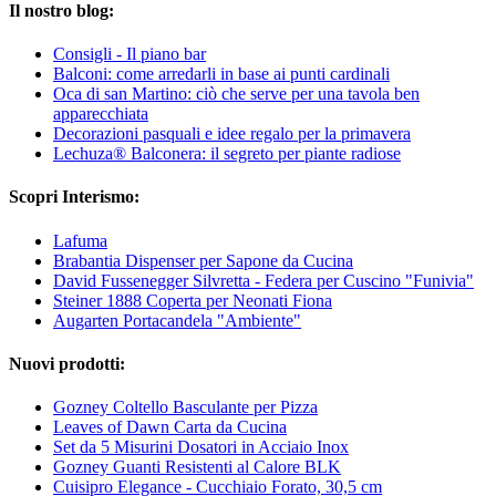
Il nostro blog:
Consigli - Il piano bar
Balconi: come arredarli in base ai punti cardinali
Oca di san Martino: ciò che serve per una tavola ben
apparecchiata
Decorazioni pasquali e idee regalo per la primavera
Lechuza® Balconera: il segreto per piante radiose
Scopri Interismo:
Lafuma
Brabantia Dispenser per Sapone da Cucina
David Fussenegger Silvretta - Federa per Cuscino "Funivia"
Steiner 1888 Coperta per Neonati Fiona
Augarten Portacandela "Ambiente"
Nuovi prodotti:
Gozney Coltello Basculante per Pizza
Leaves of Dawn Carta da Cucina
Set da 5 Misurini Dosatori in Acciaio Inox
Gozney Guanti Resistenti al Calore BLK
Cuisipro Elegance - Cucchiaio Forato, 30,5 cm