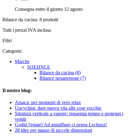
Consegna entro il giorno 12 agosto
Bilance da cucina: 8 prodotti
Tutti i prezzi IVA inclusa
Filtri
Categorie:
Marche
SOEHNLE
Bilance da cucina (8)
Bilance pesapersone (7)
Il nostro blog:
Amaca: per momenti di vero relax
Upcycling: dare nuova vita alle cose vecchie
Stiratura verticale a vapore: risparmia tempo e proteggi i
vestiti
Goditi l'estate! Ad annaffiare ci pensa Lechuza!
28 idee per stanze di piccole dimensioni