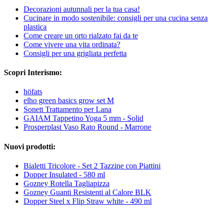
Decorazioni autunnali per la tua casa!
Cucinare in modo sostenibile: consigli per una cucina senza
plastica
Come creare un orto rialzato fai da te
Come vivere una vita ordinata?
Consigli per una grigliata perfetta
Scopri Interismo:
höfats
elho green basics grow set M
Sonett Trattamento per Lana
GAIAM Tappetino Yoga 5 mm - Solid
Prosperplast Vaso Rato Round - Marrone
Nuovi prodotti:
Bialetti Tricolore - Set 2 Tazzine con Piattini
Dopper Insulated - 580 ml
Gozney Rotella Tagliapizza
Gozney Guanti Resistenti al Calore BLK
Dopper Steel x Flip Straw white - 490 ml