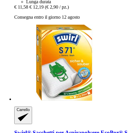
Lunga durata
€ 11,58
€ 12,19
(€ 2,90 / pz.)
Consegna entro il giorno 12 agosto
Carrello
Swirl®
Sacchetti per Aspirapolvere EcoPor® S