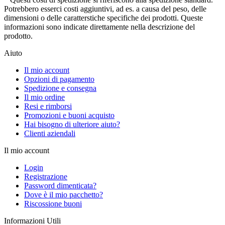
Potrebbero esserci costi aggiuntivi, ad es. a causa del peso, delle
dimensioni o delle caratterstiche specifiche dei prodotti. Queste
informazioni sono indicate direttamente nella descrizione del
prodotto.
Aiuto
Il mio account
Opzioni di pagamento
Spedizione e consegna
Il mio ordine
Resi e rimborsi
Promozioni e buoni acquisto
Hai bisogno di ulteriore aiuto?
Clienti aziendali
Il mio account
Login
Registrazione
Password dimenticata?
Dove è il mio pacchetto?
Riscossione buoni
Informazioni Utili