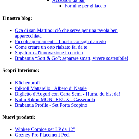
Accessori da bar
Formine per ghiaccio
Il nostro blog:
Oca di san Martino: ciò che serve per una tavola ben
apparecchiata
Piccoli appartamenti - I nostri consigli d'arredo
Come creare un orto rialzato fai da te
Sagaform - l'innovazione in cucina
Brabantia “Sort & Go”: separare smart, vivere sostenibile!
Scopri Interismo:
Küchenprofi
folkroll Mattarello - Albero di Natale
Biglietto d'Auguri con Carta Semi - Hurra, du bist da!
Kuhn Rikon MONTREUX - Casseruola
Brabantia Profile - Set Porta Scopino
Nuovi prodotti:
Winkee Cornice per LP da 12"
Gozney Pro Placement Peel