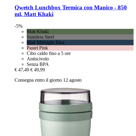
Qwetch
Lunchbox Termica con Manico -​ 850
ml, Matt Khaki
-5%
Matt Khaki
Stainless Steel
Matt Midnight Blue
Pastel Pink
Cibo caldo fino a 5 ore
Antiscivolo
Senza BPA
€ 47,49
€ 49,99
Consegna entro il giorno 12 agosto