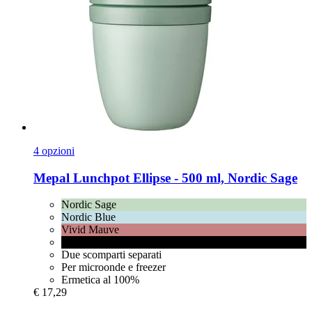
4 opzioni
Mepal
Lunchpot Ellipse -​ 500 ml, Nordic Sage
Nordic Sage
Nordic Blue
Vivid Mauve
Nordic Black
Due scomparti separati
Per microonde e freezer
Ermetica al 100%
€ 17,29