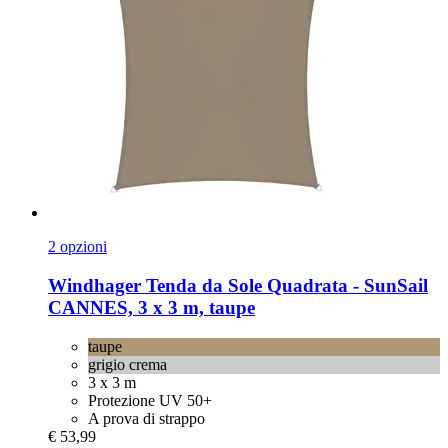
2 opzioni
Windhager
Tenda da Sole Quadrata -​ SunSail
CANNES, 3 x 3 m, taupe
taupe
grigio crema
3 x 3 m
Protezione UV 50+
A prova di strappo
€ 53,99