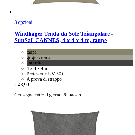
3 opzioni
Windhager
Tenda da Sole Triangolare -​
SunSail CANNES, 4 x 4 x 4 m, taupe
taupe
grigio crema
antracite
4 x 4 x 4 m
Protezione UV 50+
A prova di strappo
€ 43,99
Consegna entro il giorno 28 agosto