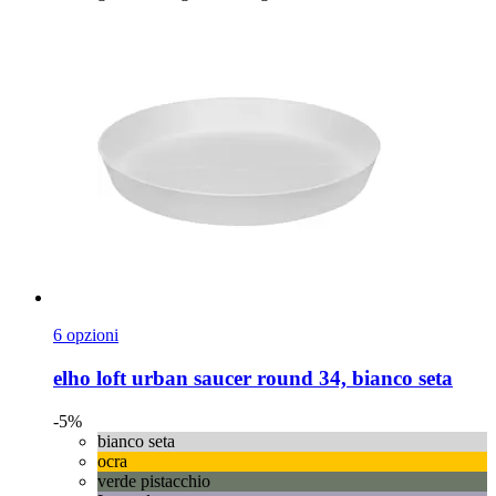
6 opzioni
elho
loft urban saucer round 34, bianco seta
-5%
bianco seta
ocra
verde pistacchio