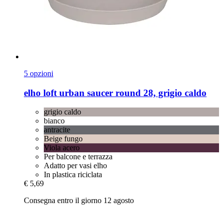
5 opzioni
elho
loft urban saucer round 28, grigio caldo
grigio caldo
bianco
antracite
Beige fungo
Viola acero
Per balcone e terrazza
Adatto per vasi elho
In plastica riciclata
€ 5,69
Consegna entro il giorno 12 agosto