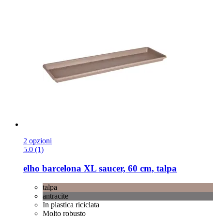
2 opzioni
5.0 (1)
elho
barcelona XL saucer, 60 cm, talpa
talpa
antracite
In plastica riciclata
Molto robusto