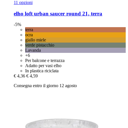
11 opzioni
elho
loft urban saucer round 21, terra
-5%
terra
ocra
giallo miele
verde pistacchio
Lavanda
+6
Per balcone e terrazza
Adatto per vasi elho
In plastica riciclata
€ 4,36
€ 4,59
Consegna entro il giorno 12 agosto