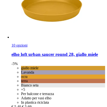
10 opzioni
elho
loft urban saucer round 28, giallo miele
-5%
giallo miele
Lavanda
ocra
terra
Bianco seta
+5
Per balcone e terrazza
Adatto per vasi elho
In plastica riciclata
€ 5,40
€ 5,69