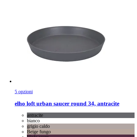
5 opzioni
elho
loft urban saucer round 34, antracite
antracite
bianco
grigio caldo
Beige fungo