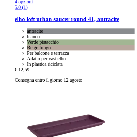
4 opzioni
5.0 (1)
elho
loft urban saucer round 41, antracite
antracite
bianco
Verde pistacchio
Beige fungo
Per balcone e terrazza
Adatto per vasi elho
In plastica riciclata
€ 12,59
Consegna entro il giorno 12 agosto