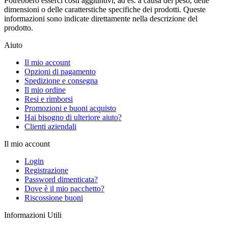
Potrebbero esserci costi aggiuntivi, ad es. a causa del peso, delle
dimensioni o delle caratterstiche specifiche dei prodotti. Queste
informazioni sono indicate direttamente nella descrizione del
prodotto.
Aiuto
Il mio account
Opzioni di pagamento
Spedizione e consegna
Il mio ordine
Resi e rimborsi
Promozioni e buoni acquisto
Hai bisogno di ulteriore aiuto?
Clienti aziendali
Il mio account
Login
Registrazione
Password dimenticata?
Dove è il mio pacchetto?
Riscossione buoni
Informazioni Utili