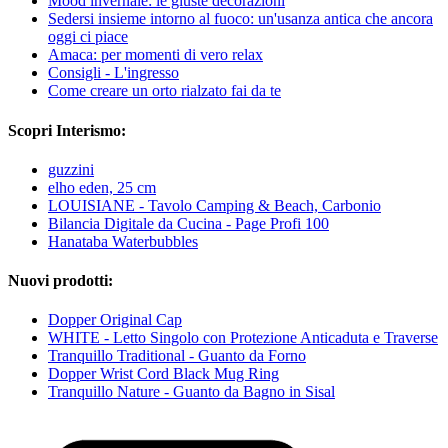
Mood invernale: le giuste decorazioni
Sedersi insieme intorno al fuoco: un'usanza antica che ancora
oggi ci piace
Amaca: per momenti di vero relax
Consigli - L'ingresso
Come creare un orto rialzato fai da te
Scopri Interismo:
guzzini
elho eden, 25 cm
LOUISIANE - Tavolo Camping & Beach, Carbonio
Bilancia Digitale da Cucina - Page Profi 100
Hanataba Waterbubbles
Nuovi prodotti:
Dopper Original Cap
WHITE - Letto Singolo con Protezione Anticaduta e Traverse
Tranquillo Traditional - Guanto da Forno
Dopper Wrist Cord Black Mug Ring
Tranquillo Nature - Guanto da Bagno in Sisal