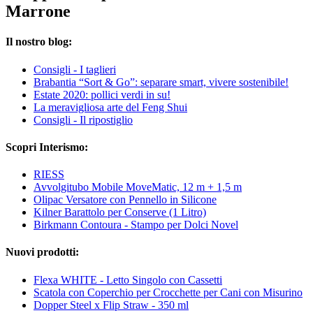
Marrone
Il nostro blog:
Consigli - I taglieri
Brabantia “Sort & Go”: separare smart, vivere sostenibile!
Estate 2020: pollici verdi in su!
La meravigliosa arte del Feng Shui
Consigli - Il ripostiglio
Scopri Interismo:
RIESS
Avvolgitubo Mobile MoveMatic, 12 m + 1,5 m
Olipac Versatore con Pennello in Silicone
Kilner Barattolo per Conserve (1 Litro)
Birkmann Contoura - Stampo per Dolci Novel
Nuovi prodotti:
Flexa WHITE - Letto Singolo con Cassetti
Scatola con Coperchio per Crocchette per Cani con Misurino
Dopper Steel x Flip Straw - 350 ml