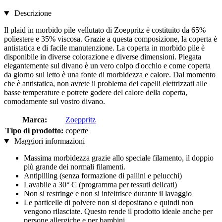
Descrizione
Il plaid in morbido pile vellutato di Zoeppritz è costituito da 65%
poliestere e 35% viscosa. Grazie a questa composizione, la coperta è
antistatica e di facile manutenzione. La coperta in morbido pile è
disponibile in diverse colorazione e diverse dimensioni. Piegata
elegantemente sul divano è un vero colpo d'occhio e come coperta
da giorno sul letto è una fonte di morbidezza e calore. Dal momento
che è antistatica, non avrete il problema dei capelli elettrizzati alle
basse temperature e potrete godere del calore della coperta,
comodamente sul vostro divano.
Marca:
Zoeppritz
Tipo di prodotto:
coperte
Maggiori informazioni
Massima morbidezza grazie allo speciale filamento, il doppio
più grande dei normali filamenti.
Antipilling (senza formazione di pallini e pelucchi)
Lavabile a 30° C (programma per tessuti delicati)
Non si restringe e non si infeltrisce durante il lavaggio
Le particelle di polvere non si depositano e quindi non
vengono rilasciate. Questo rende il prodotto ideale anche per
persone allergiche e per bambini.