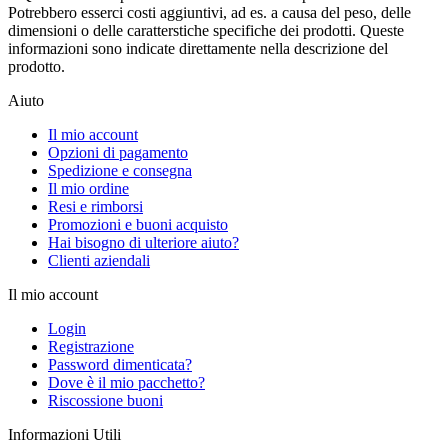
Potrebbero esserci costi aggiuntivi, ad es. a causa del peso, delle
dimensioni o delle caratterstiche specifiche dei prodotti. Queste
informazioni sono indicate direttamente nella descrizione del
prodotto.
Aiuto
Il mio account
Opzioni di pagamento
Spedizione e consegna
Il mio ordine
Resi e rimborsi
Promozioni e buoni acquisto
Hai bisogno di ulteriore aiuto?
Clienti aziendali
Il mio account
Login
Registrazione
Password dimenticata?
Dove è il mio pacchetto?
Riscossione buoni
Informazioni Utili