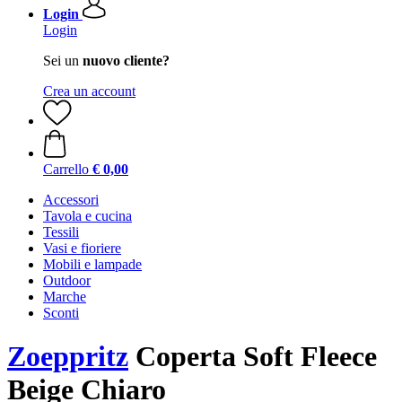
Login
Login
Sei un
nuovo cliente?
Crea un account
Carrello
€ 0,00
Accessori
Tavola e cucina
Tessili
Vasi e fioriere
Mobili e lampade
Outdoor
Marche
Sconti
Zoeppritz
Coperta Soft Fleece
Beige Chiaro