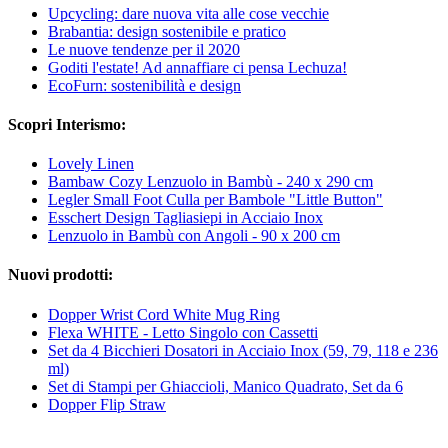
Upcycling: dare nuova vita alle cose vecchie
Brabantia: design sostenibile e pratico
Le nuove tendenze per il 2020
Goditi l'estate! Ad annaffiare ci pensa Lechuza!
EcoFurn: sostenibilità e design
Scopri Interismo:
Lovely Linen
Bambaw Cozy Lenzuolo in Bambù - 240 x 290 cm
Legler Small Foot Culla per Bambole "Little Button"
Esschert Design Tagliasiepi in Acciaio Inox
Lenzuolo in Bambù con Angoli - 90 x 200 cm
Nuovi prodotti:
Dopper Wrist Cord White Mug Ring
Flexa WHITE - Letto Singolo con Cassetti
Set da 4 Bicchieri Dosatori in Acciaio Inox (59, 79, 118 e 236
ml)
Set di Stampi per Ghiaccioli, Manico Quadrato, Set da 6
Dopper Flip Straw