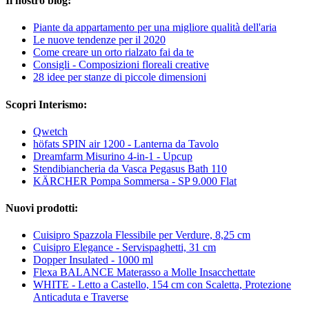
Il nostro blog:
Piante da appartamento per una migliore qualità dell'aria
Le nuove tendenze per il 2020
Come creare un orto rialzato fai da te
Consigli - Composizioni floreali creative
28 idee per stanze di piccole dimensioni
Scopri Interismo:
Qwetch
höfats SPIN air 1200 - Lanterna da Tavolo
Dreamfarm Misurino 4-in-1 - Upcup
Stendibiancheria da Vasca Pegasus Bath 110
KÄRCHER Pompa Sommersa - SP 9.000 Flat
Nuovi prodotti:
Cuisipro Spazzola Flessibile per Verdure, 8,25 cm
Cuisipro Elegance - Servispaghetti, 31 cm
Dopper Insulated - 1000 ml
Flexa BALANCE Materasso a Molle Insacchettate
WHITE - Letto a Castello, 154 cm con Scaletta, Protezione
Anticaduta e Traverse