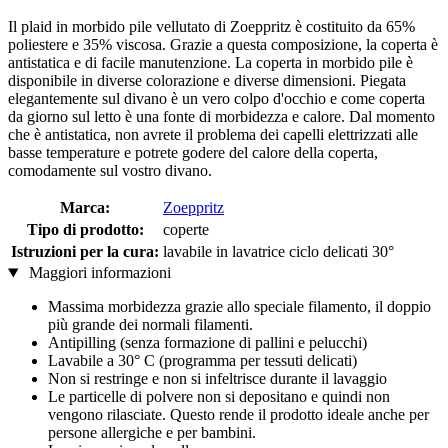
Il plaid in morbido pile vellutato di Zoeppritz è costituito da 65%
poliestere e 35% viscosa. Grazie a questa composizione, la coperta è
antistatica e di facile manutenzione. La coperta in morbido pile è
disponibile in diverse colorazione e diverse dimensioni. Piegata
elegantemente sul divano è un vero colpo d'occhio e come coperta
da giorno sul letto è una fonte di morbidezza e calore. Dal momento
che è antistatica, non avrete il problema dei capelli elettrizzati alle
basse temperature e potrete godere del calore della coperta,
comodamente sul vostro divano.
Marca:
Zoeppritz
Tipo di prodotto:
coperte
Istruzioni per la cura:
lavabile in lavatrice ciclo delicati 30°
Maggiori informazioni
Massima morbidezza grazie allo speciale filamento, il doppio
più grande dei normali filamenti.
Antipilling (senza formazione di pallini e pelucchi)
Lavabile a 30° C (programma per tessuti delicati)
Non si restringe e non si infeltrisce durante il lavaggio
Le particelle di polvere non si depositano e quindi non
vengono rilasciate. Questo rende il prodotto ideale anche per
persone allergiche e per bambini.