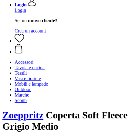
Login
Login
Sei un
nuovo cliente?
Crea un account
Accessori
Tavola e cucina
Tessili
Vasi e fioriere
Mobili e lampade
Outdoor
Marche
Sconti
Zoeppritz
Coperta Soft Fleece
Grigio Medio