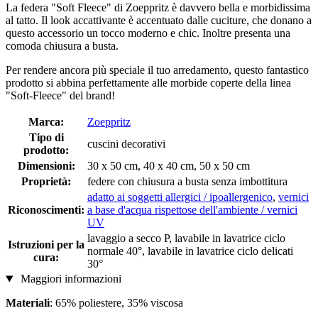
La federa "Soft Fleece" di Zoeppritz è davvero bella e morbidissima
al tatto. Il look accattivante è accentuato dalle cuciture, che donano a
questo accessorio un tocco moderno e chic. Inoltre presenta una
comoda chiusura a busta.
Per rendere ancora più speciale il tuo arredamento, questo fantastico
prodotto si abbina perfettamente alle morbide coperte della linea
"Soft-Fleece" del brand!
Marca:
Zoeppritz
Tipo di
cuscini decorativi
prodotto:
Dimensioni:
30 x 50 cm, 40 x 40 cm, 50 x 50 cm
Proprietà:
federe con chiusura a busta senza imbottitura
adatto ai soggetti allergici / ipoallergenico
,
vernici
Riconoscimenti:
a base d'acqua rispettose dell'ambiente / vernici
UV
lavaggio a secco P, lavabile in lavatrice ciclo
Istruzioni per la
normale 40°, lavabile in lavatrice ciclo delicati
cura:
30°
Maggiori informazioni
Materiali
: 65% poliestere, 35% viscosa