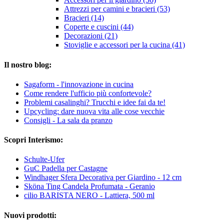
Attrezzi per camini e bracieri (53)
Bracieri (14)
Coperte e cuscini (44)
Decorazioni (21)
Stoviglie e accessori per la cucina (41)
Il nostro blog:
Sagaform - l'innovazione in cucina
Come rendere l'ufficio più confortevole?
Problemi casalinghi? Trucchi e idee fai da te!
Upcycling: dare nuova vita alle cose vecchie
Consigli - La sala da pranzo
Scopri Interismo:
Schulte-Ufer
GuC Padella per Castagne
Windhager Sfera Decorativa per Giardino - 12 cm
Sköna Ting Candela Profumata - Geranio
cilio BARISTA NERO - Lattiera, 500 ml
Nuovi prodotti: