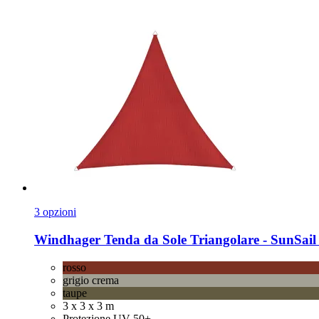
3 opzioni
Windhager
Tenda da Sole Triangolare -​ SunSai
rosso
grigio crema
taupe
3 x 3 x 3 m
Protezione UV 50+