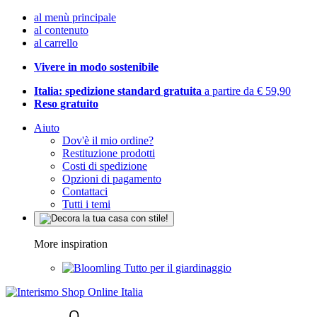
al menù principale
al contenuto
al carrello
Vivere in modo sostenibile
Italia: spedizione standard gratuita
a partire da € 59,90
Reso gratuito
Aiuto
Dov'è il mio ordine?
Restituzione prodotti
Costi di spedizione
Opzioni di pagamento
Contattaci
Tutti i temi
More inspiration
Tutto per il giardinaggio