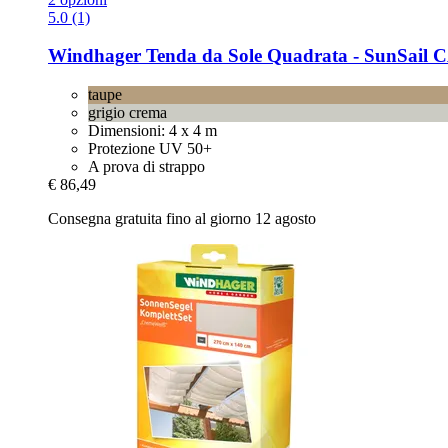
5.0 (1)
Windhager
Tenda da Sole Quadrata -​ SunSail 
taupe
grigio crema
Dimensioni: 4 x 4 m
Protezione UV 50+
A prova di strappo
€ 86,49
Consegna gratuita fino al giorno 12 agosto