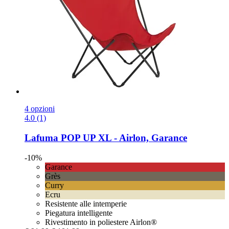
4 opzioni
4.0 (1)
Lafuma
POP UP XL -​ Airlon, Garance
-10%
Garance
Grès
Curry
Ecru
Resistente alle intemperie
Piegatura intelligente
Rivestimento in poliestere Airlon®