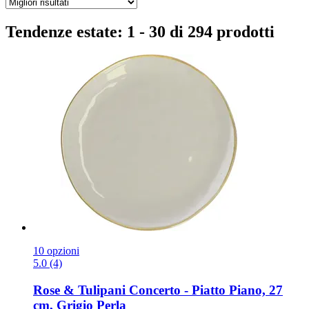
Tendenze estate: 1 - 30 di 294 prodotti
10 opzioni
5.0 (4)
Rose & Tulipani
Concerto -​ Piatto Piano, 27
cm, Grigio Perla