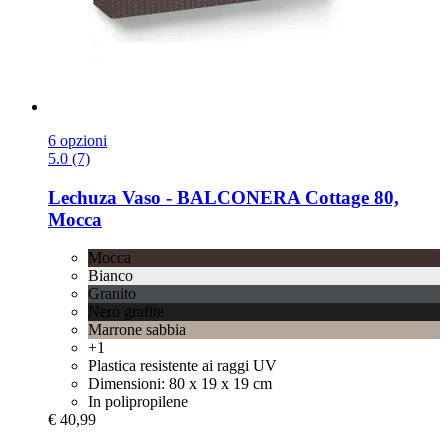
6 opzioni
5.0 (7)
Lechuza
Vaso -​ BALCONERA Cottage 80,
Mocca
Mocca
Bianco
Granito
Nero grafite
Marrone sabbia
+1
Plastica resistente ai raggi UV
Dimensioni: 80 x 19 x 19 cm
In polipropilene
€ 40,99