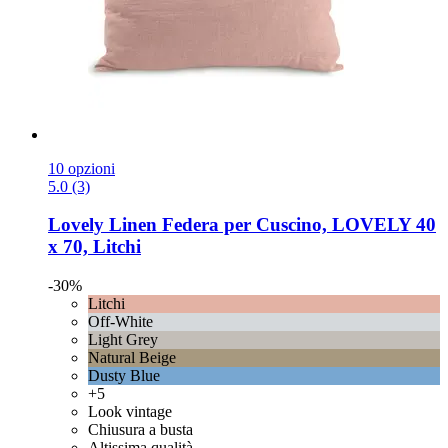
10 opzioni
5.0 (3)
Lovely Linen
Federa per Cuscino, LOVELY 40
x 70, Litchi
-30%
Litchi
Off-White
Light Grey
Natural Beige
Dusty Blue
+5
Look vintage
Chiusura a busta
Altissima qualità