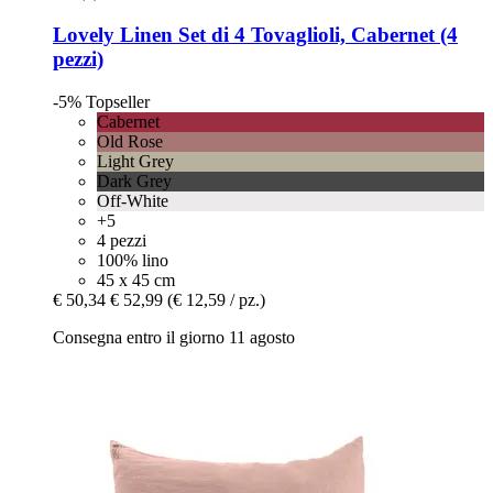
Lovely Linen
Set di 4 Tovaglioli, Cabernet (4
pezzi)
-5%
Topseller
Cabernet
Old Rose
Light Grey
Dark Grey
Off-White
+5
4 pezzi
100% lino
45 x 45 cm
€ 50,34
€ 52,99
(€ 12,59 / pz.)
Consegna entro il giorno 11 agosto