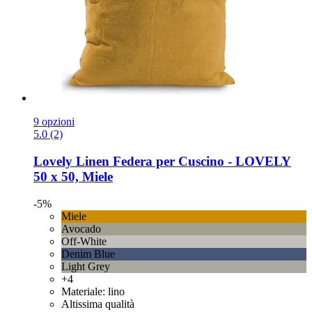
9 opzioni
5.0 (2)
Lovely Linen
Federa per Cuscino -​ LOVELY
50 x 50, Miele
-5%
Miele
Avocado
Off-White
Denim Blue
Light Grey
+4
Materiale: lino
Altissima qualità