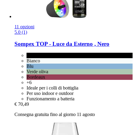
11 opzioni
5.0 (1)
Sompex
TOP -​ Luce da Esterno , Nero
Nero
Bianco
Blu
Verde oliva
Bordeaux
+6
Ideale per i colli di bottiglia
Per uso indoor e outdoor
Funzionamento a batteria
€ 70,49
Consegna gratuita fino al giorno 11 agosto