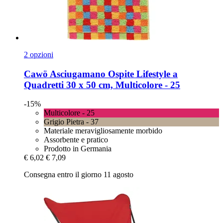
2 opzioni
Cawö
Asciugamano Ospite Lifestyle a
Quadretti 30 x 50 cm, Multicolore -​ 25
-15%
Multicolore - 25
Grigio Pietra - 37
Materiale meravigliosamente morbido
Assorbente e pratico
Prodotto in Germania
€ 6,02
€ 7,09
Consegna entro il giorno 11 agosto