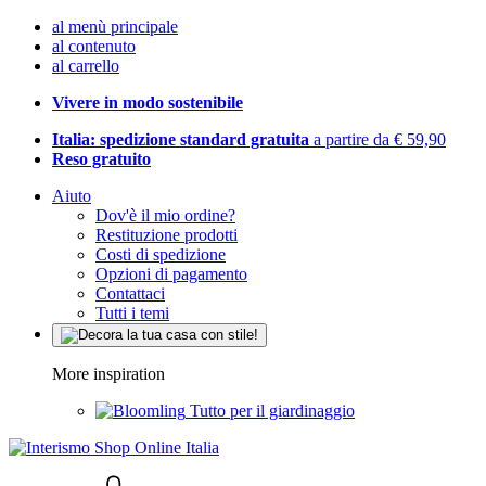
al menù principale
al contenuto
al carrello
Vivere in modo sostenibile
Italia: spedizione standard gratuita
a partire da € 59,90
Reso gratuito
Aiuto
Dov'è il mio ordine?
Restituzione prodotti
Costi di spedizione
Opzioni di pagamento
Contattaci
Tutti i temi
More inspiration
Tutto per il giardinaggio