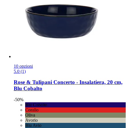
10 opzioni
5.0 (1)
Rose & Tulipani
Concerto -​ Insalatiera, 20 cm,
Blu Cobalto
-50%
Blu Cobalto
Corallo
Oliva
Avorio
Blu Avio