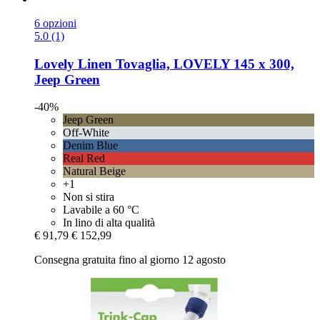
6 opzioni
5.0 (1)
Lovely Linen
Tovaglia, LOVELY 145 x 300,
Jeep Green
-40%
Jeep Green
Off-White
Denim Blue
Real Red
Natural Beige
+1
Non si stira
Lavabile a 60 °C
In lino di alta qualità
€ 91,79
€ 152,99
Consegna gratuita fino al giorno 12 agosto