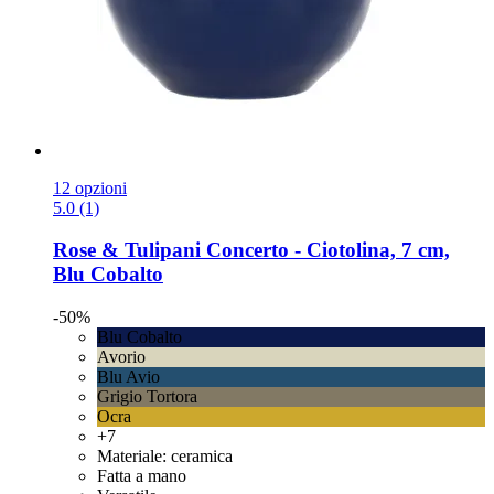
12 opzioni
5.0 (1)
Rose & Tulipani
Concerto -​ Ciotolina, 7 cm,
Blu Cobalto
-50%
Blu Cobalto
Avorio
Blu Avio
Grigio Tortora
Ocra
+7
Materiale: ceramica
Fatta a mano