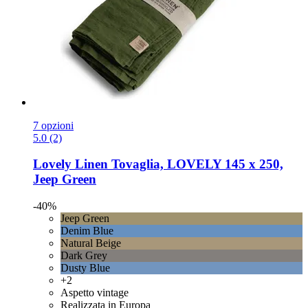
7 opzioni
5.0 (2)
Lovely Linen
Tovaglia, LOVELY 145 x 250,
Jeep Green
-40%
Jeep Green
Denim Blue
Natural Beige
Dark Grey
Dusty Blue
+2
Aspetto vintage
Realizzata in Europa