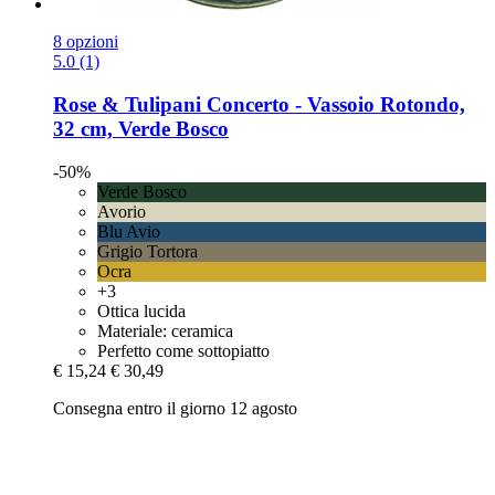
8 opzioni
5.0 (1)
Rose & Tulipani
Concerto -​ Vassoio Rotondo,
32 cm, Verde Bosco
-50%
Verde Bosco
Avorio
Blu Avio
Grigio Tortora
Ocra
+3
Ottica lucida
Materiale: ceramica
Perfetto come sottopiatto
€ 15,24
€ 30,49
Consegna entro il giorno 12 agosto