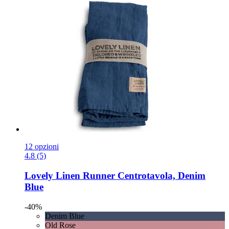
12 opzioni
4.8 (5)
Lovely Linen
Runner Centrotavola, Denim
Blue
-40%
Denim Blue
Old Rose