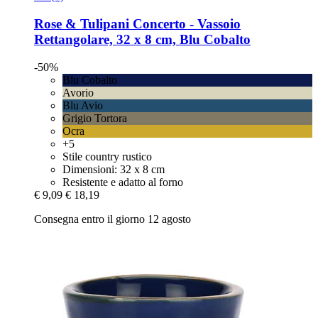
Rose & Tulipani
Concerto -​ Vassoio
Rettangolare, 32 x 8 cm, Blu Cobalto
-50%
Blu Cobalto
Avorio
Blu Avio
Grigio Tortora
Ocra
+5
Stile country rustico
Dimensioni: 32 x 8 cm
Resistente e adatto al forno
€ 9,09
€ 18,19
Consegna entro il giorno 12 agosto