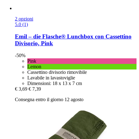
2 opzioni
5.0 (1)
Emil – die Flasche®
Lunchbox con Cassettino
Divisorio, Pink
-50%
Pink
Lemon
Cassettino divisorio rimovibile
Lavabile in lavastoviglie
Dimensioni: 18 x 13 x 7 cm
€ 3,69
€ 7,39
Consegna entro il giorno 12 agosto