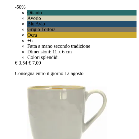
-50%
Ottanio
Avorio
Blu Avio
Grigio Tortora
Ocra
+6
Fatta a mano secondo tradizione
Dimensioni: 11 x 6 cm
Colori splendidi
€ 3,54
€ 7,09
Consegna entro il giorno 12 agosto