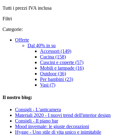
Tutti i prezzi IVA inclusa
Filtri
Categorie:
Offerte
Dal 40% in su
Accessori (149)
Cucina (158)
Cuscini e coperte (57)
Mobili e lampade (16)
Outdoor (36)
Per bambini (23)
Vasi (7)
Il nostro blog:
Consigli - L'anticamera
Materiali 2020 - I nuovi trend dell'interior design
Consigli - Il piano bar
Mood invernale: le giuste decorazioni
Hygge - Uno stile di vita unico e inimitabile