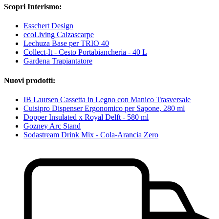
Scopri Interismo:
Esschert Design
ecoLiving Calzascarpe
Lechuza Base per TRIO 40
Collect-It - Cesto Portabiancheria - 40 L
Gardena Trapiantatore
Nuovi prodotti:
IB Laursen Cassetta in Legno con Manico Trasversale
Cuisipro Dispenser Ergonomico per Sapone, 280 ml
Dopper Insulated x Royal Delft - 580 ml
Gozney Arc Stand
Sodastream Drink Mix - Cola-Arancia Zero