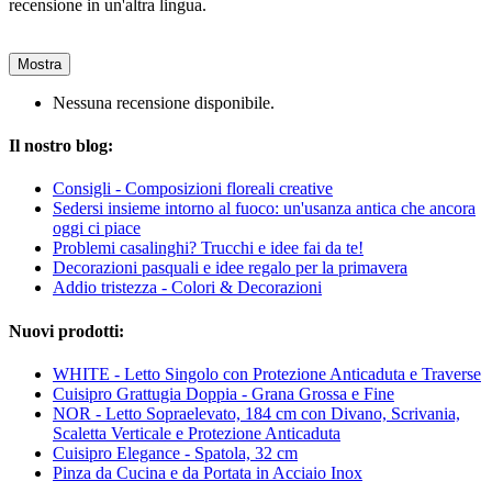
recensione in un'altra lingua.
Mostra
Nessuna recensione disponibile.
Il nostro blog:
Consigli - Composizioni floreali creative
Sedersi insieme intorno al fuoco: un'usanza antica che ancora
oggi ci piace
Problemi casalinghi? Trucchi e idee fai da te!
Decorazioni pasquali e idee regalo per la primavera
Addio tristezza - Colori & Decorazioni
Nuovi prodotti:
WHITE - Letto Singolo con Protezione Anticaduta e Traverse
Cuisipro Grattugia Doppia - Grana Grossa e Fine
NOR - Letto Sopraelevato, 184 cm con Divano, Scrivania,
Scaletta Verticale e Protezione Anticaduta
Cuisipro Elegance - Spatola, 32 cm
Pinza da Cucina e da Portata in Acciaio Inox