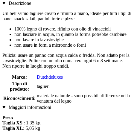
Descrizione
Un bellissimo tagliere creato e rifinito a mano, ideale per tutti i tipi di
pane, snack salati, panini, torte e pizze.
100% legno di rovere, rifinito con olio di vinaccioli
non lasciare in acqua, in quanto la forma potrebbe cambiare
non lavare in lavastoviglie
non usare in forni a microonde o forni
Pulizia: usare un panno con acqua calda o fredda. Non adatto per la
lavastoviglie. Pulire con un olio o una cera ogni 6 o 8 settimane.
Non riporre in luoghi troppo umidi.
Marca:
Dutchdeluxes
Tipo di
taglieri
prodotto:
materiale naturale - sono possibili differenze nella
Riconoscimenti:
venatura del legno
Maggiori informazioni
Peso:
Taglia XS
: 1,35 kg
Taglia XL:
5,05 kg