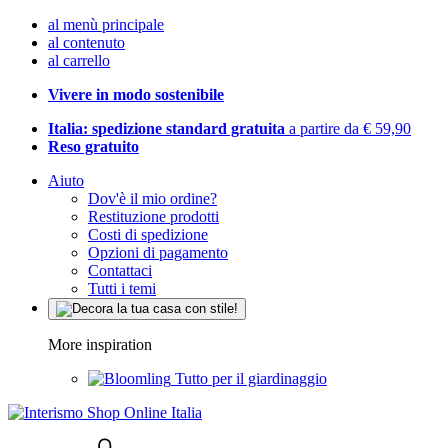
al menù principale
al contenuto
al carrello
Vivere in modo sostenibile
Italia: spedizione standard gratuita
a partire da € 59,90
Reso gratuito
Aiuto
Dov'è il mio ordine?
Restituzione prodotti
Costi di spedizione
Opzioni di pagamento
Contattaci
Tutti i temi
More inspiration
Tutto per il giardinaggio