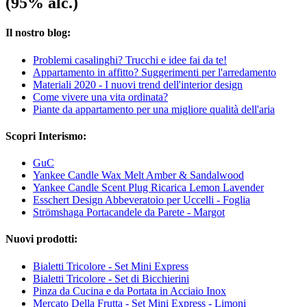
(95% alc.)
Il nostro blog:
Problemi casalinghi? Trucchi e idee fai da te!
Appartamento in affitto? Suggerimenti per l'arredamento
Materiali 2020 - I nuovi trend dell'interior design
Come vivere una vita ordinata?
Piante da appartamento per una migliore qualità dell'aria
Scopri Interismo:
GuC
Yankee Candle Wax Melt Amber & Sandalwood
Yankee Candle Scent Plug Ricarica Lemon Lavender
Esschert Design Abbeveratoio per Uccelli - Foglia
Strömshaga Portacandele da Parete - Margot
Nuovi prodotti:
Bialetti Tricolore - Set Mini Express
Bialetti Tricolore - Set di Bicchierini
Pinza da Cucina e da Portata in Acciaio Inox
Mercato Della Frutta - Set Mini Express - Limoni