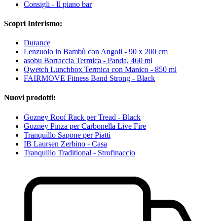
Consigli - Il piano bar
Scopri Interismo:
Durance
Lenzuolo in Bambù con Angoli - 90 x 200 cm
asobu Borraccia Termica - Panda, 460 ml
Qwetch Lunchbox Termica con Manico - 850 ml
FAIRMOVE Fitness Band Strong - Black
Nuovi prodotti:
Gozney Roof Rack per Tread - Black
Gozney Pinza per Carbonella Live Fire
Tranquillo Sapone per Piatti
IB Laursen Zerbino - Casa
Tranquillo Traditional - Strofinaccio