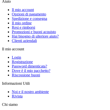
Aiuto
Il mio account
Opzioni di pagamento
Spedizione e consegna
Il mio ordine
Resi e rimborsi
Promozioni e buoni acquisto
Hai bisogno di ulteriore aiuto?
Clienti aziendali
Il mio account
Login
Registrazione
Password dimenticata?
Dove è il mio pacchetto?
Riscossione buoni
Informazioni Utili
Noi e il nostro ambiente
Rivista
Chi siamo