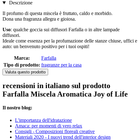
Descrizione
Il profumo di questa miscela è fruttato, caldo e morbido.
Dona una fragranza allegra e gioiosa.
Uso
: qualche goccia sui diffusori Farfalla o in altre lampade
diffusori.
Ideale come essenza per la profumazione delle stanze chiuse, uffici e
auto: un benvenuto positivo per i tuoi ospiti!
Marca:
Farfalla
Tipo di prodotto:
fragranze per la casa
Valuta questo prodotto
recensioni in italiano sul prodotto
Farfalla Miscela Aromatica Joy of Life
Il nostro blog:
L'importanza dell'idratazione
Amaca: per momenti di vero relax
Consigli - Composizioni floreali creative
Materiali 2020 - I nuovi trend dell'interior design