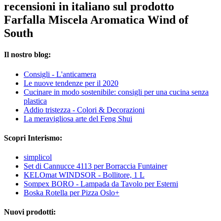
recensioni in italiano sul prodotto
Farfalla Miscela Aromatica Wind of
South
Il nostro blog:
Consigli - L'anticamera
Le nuove tendenze per il 2020
Cucinare in modo sostenibile: consigli per una cucina senza
plastica
Addio tristezza - Colori & Decorazioni
La meravigliosa arte del Feng Shui
Scopri Interismo:
simplicol
Set di Cannucce 4113 per Borraccia Funtainer
KELOmat WINDSOR - Bollitore, 1 L
Sompex BORO - Lampada da Tavolo per Esterni
Boska Rotella per Pizza Oslo+
Nuovi prodotti: