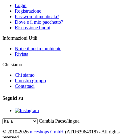
Login
Registrazione
Password dimenticata?
Dove è il mio pacchetto?
Riscossione buoni
Informazioni Utili
Noi e il nostro ambiente
Rivista
Chi siamo
Chi siamo
Il nostro gruppo
Contattaci
Seguici su
Cambia Paese/lingua
© 2010-2026
niceshops GmbH
(ATU63964918) - All rights
reserved.