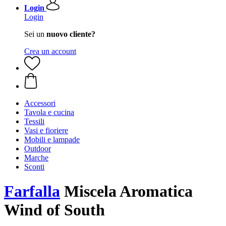
Login
Login
Sei un
nuovo cliente?
Crea un account
Accessori
Tavola e cucina
Tessili
Vasi e fioriere
Mobili e lampade
Outdoor
Marche
Sconti
Farfalla
Miscela Aromatica
Wind of South