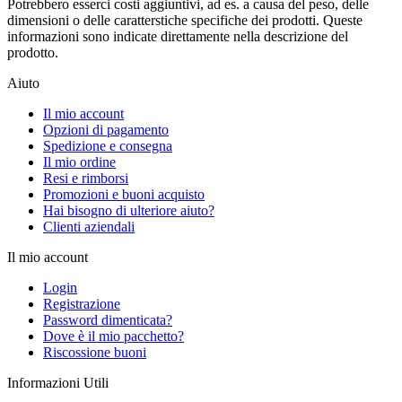
Potrebbero esserci costi aggiuntivi, ad es. a causa del peso, delle
dimensioni o delle caratterstiche specifiche dei prodotti. Queste
informazioni sono indicate direttamente nella descrizione del
prodotto.
Aiuto
Il mio account
Opzioni di pagamento
Spedizione e consegna
Il mio ordine
Resi e rimborsi
Promozioni e buoni acquisto
Hai bisogno di ulteriore aiuto?
Clienti aziendali
Il mio account
Login
Registrazione
Password dimenticata?
Dove è il mio pacchetto?
Riscossione buoni
Informazioni Utili