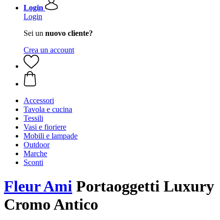
Login
Login
Sei un
nuovo cliente?
Crea un account
Accessori
Tavola e cucina
Tessili
Vasi e fioriere
Mobili e lampade
Outdoor
Marche
Sconti
Fleur Ami
Portaoggetti Luxury
Cromo Antico