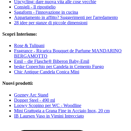
Upcycling: dare nuova vita alle cose vecchie
Consigli - Il ripostiglio
Sagaform - l'innovazione in cucina
Appartamento in affitto? Suggerimenti per l'arredamento
28 idee per stanze di piccole dimensioni
Scopri Interismo:
Rose & Tulipani
Fragrance - Ricarica Bouquet de Parfume MANDARINO
BERGAMOTTO
Emil – die Flasche® Biberon Baby-Emil
beske Coperchio per Candela in Cemento Fuego
Chic Antique Candela Conica Mini
Nuovi prodotti:
Gozney Arc Stand
Dopper Steel - 490 ml
Loowy Scopino per WC - Woodline
Mini Grattugia a Grana Fine in Acciaio Inox, 20 cm
IB Laursen Vaso in Vimini Intrecciato