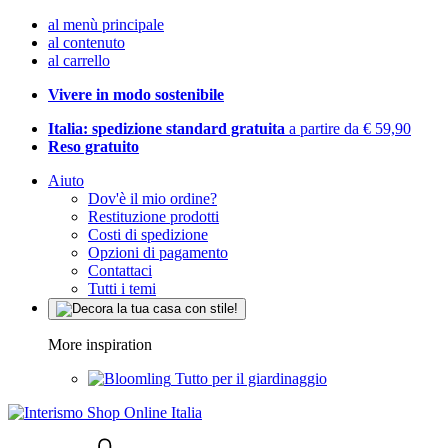
al menù principale
al contenuto
al carrello
Vivere in modo sostenibile
Italia: spedizione standard gratuita
a partire da € 59,90
Reso gratuito
Aiuto
Dov'è il mio ordine?
Restituzione prodotti
Costi di spedizione
Opzioni di pagamento
Contattaci
Tutti i temi
More inspiration
Tutto per il giardinaggio