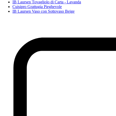
IB Laursen Tovagliolo di Carta - Lavanda
Cuisipro Grattugia Pieghevole
IB Laursen Vaso con Sottovaso Beige