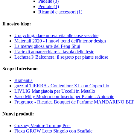
Padelle (3)
Pentole (1)
Ricambi e accessori (1)
Il nostro blog:
Upcycling: dare nuova vita alle cose vecchie
Materiali 2020 - I nuovi trend dell'interior design
La meravigliosa arte del Feng Shui
L'arte di apparecchiare la tavola delle feste
Lechuza® Balconera: il segreto per piante radiose
Scopri Interismo:
Brabantia
guzzini TIERRA - Contenitore XL con Coperchio
LIVLIG Mangiatoia per Uccelli in Metallo
Vaso Milly Modern con Inserto per Piante - Antracite
Fragrance - Ricarica Bouquet de Parfume MANDARINO
Nuovi prodotti:
Gozney Venture Turning Peel
Flexa GROW Letto Singolo con Scaffale