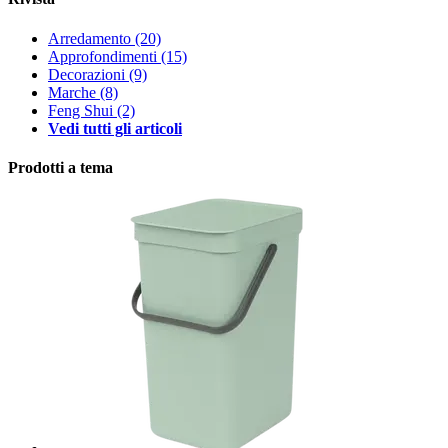
Arredamento
(20)
Approfondimenti
(15)
Decorazioni
(9)
Marche
(8)
Feng Shui
(2)
Vedi tutti gli articoli
Prodotti a tema