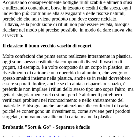
Acquistando consapevolmente bottiglie riutilizzabili e alimenti sfusi
e utilizzando contenitori, borse in tessuto o cestini della spesa, ogni
individuo può contribuire alla salvaguardia delle risorse naturali,
perché ciò che non viene prodotto non deve essere riciclato.
Tuttavia, se la produzione di rifiuti non può essere evitata, bisogna
riciclare nel modo più preciso possibile, in modo da dare nuova vita
al vecchio.
Il classico: il buon vecchio vasetto di yogurt
Molte confezioni che prima erano realizzate interamente in plastica,
oggi sono spesso costituite da componenti diversi. Il vasetto di
yogurt, ad esempio, è a volte composto da un corpo in plastica, un
rivestimento di cartone e un coperchio in alluminio, che vengono
spesso smaltiti insieme nella plastica, anche se in realtà dovrebbero
essere separati. Inoltre, anche se ciò aiuta a risparmiare spazio, è
preferibile non impilare i rifiuti dello stesso tipo uno sopra l'altro, ma
gettarli singolarmente nel cestino, perché altrimenti potrebbero
verificarsi problemi nel riconoscimento e nello smistamento del
materiale. E bisogna anche fare attenzione alle confezioni di carta,
poiché se contengono un rivestimento, come avviene per i prodotti
surgelati, non vanno smaltite nella carta, ma nella plastica.
Brabantia "Sort & Go" - Separare è facile