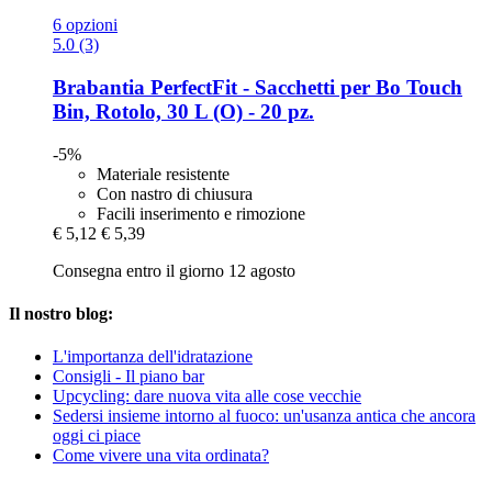
6 opzioni
5.0 (3)
Brabantia
PerfectFit -​ Sacchetti per Bo Touch
Bin, Rotolo, 30 L (O) -​ 20 pz.
-5%
Materiale resistente
Con nastro di chiusura
Facili inserimento e rimozione
€ 5,12
€ 5,39
Consegna entro il giorno 12 agosto
Il nostro blog:
L'importanza dell'idratazione
Consigli - Il piano bar
Upcycling: dare nuova vita alle cose vecchie
Sedersi insieme intorno al fuoco: un'usanza antica che ancora
oggi ci piace
Come vivere una vita ordinata?