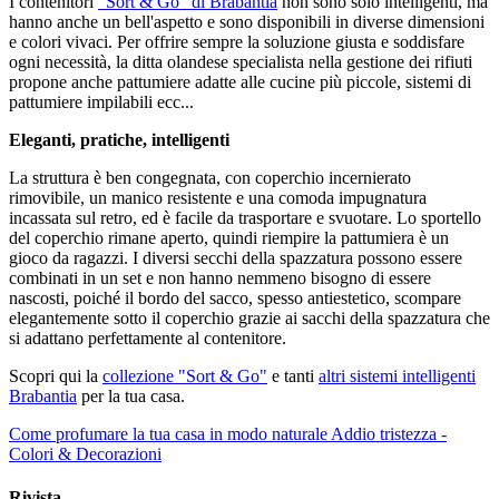
I contenitori
"Sort & Go" di Brabantia
non sono solo intelligenti, ma
hanno anche un bell'aspetto e sono disponibili in diverse dimensioni
e colori vivaci. Per offrire sempre la soluzione giusta e soddisfare
ogni necessità, la ditta olandese specialista nella gestione dei rifiuti
propone anche pattumiere adatte alle cucine più piccole, sistemi di
pattumiere impilabili ecc...
Eleganti, pratiche, intelligenti
La struttura è ben congegnata, con coperchio incernierato
rimovibile, un manico resistente e una comoda impugnatura
incassata sul retro, ed è facile da trasportare e svuotare. Lo sportello
del coperchio rimane aperto, quindi riempire la pattumiera è un
gioco da ragazzi. I diversi secchi della spazzatura possono essere
combinati in un set e non hanno nemmeno bisogno di essere
nascosti, poiché il bordo del sacco, spesso antiestetico, scompare
elegantemente sotto il coperchio grazie ai sacchi della spazzatura che
si adattano perfettamente al contenitore.
Scopri qui la
collezione "Sort & Go"
e tanti
altri sistemi intelligenti
Brabantia
per la tua casa.
Come profumare la tua casa in modo naturale
Addio tristezza -
Colori & Decorazioni
Rivista