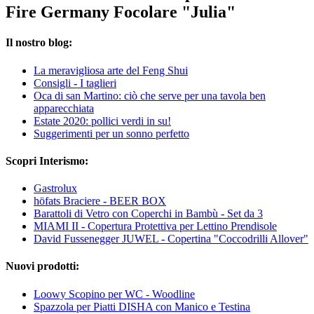
Fire Germany Focolare "Julia"
Il nostro blog:
La meravigliosa arte del Feng Shui
Consigli - I taglieri
Oca di san Martino: ciò che serve per una tavola ben
apparecchiata
Estate 2020: pollici verdi in su!
Suggerimenti per un sonno perfetto
Scopri Interismo:
Gastrolux
höfats Braciere - BEER BOX
Barattoli di Vetro con Coperchi in Bambù - Set da 3
MIAMI II - Copertura Protettiva per Lettino Prendisole
David Fussenegger JUWEL - Copertina "Coccodrilli Allover"
Nuovi prodotti:
Loowy Scopino per WC - Woodline
Spazzola per Piatti DISHA con Manico e Testina