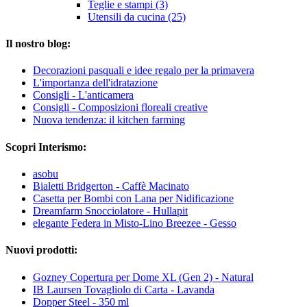
Teglie e stampi (3)
Utensili da cucina (25)
Il nostro blog:
Decorazioni pasquali e idee regalo per la primavera
L'importanza dell'idratazione
Consigli - L'anticamera
Consigli - Composizioni floreali creative
Nuova tendenza: il kitchen farming
Scopri Interismo:
asobu
Bialetti Bridgerton - Caffè Macinato
Casetta per Bombi con Lana per Nidificazione
Dreamfarm Snocciolatore - Hullapit
elegante Federa in Misto-Lino Breezee - Gesso
Nuovi prodotti:
Gozney Copertura per Dome XL (Gen 2) - Natural
IB Laursen Tovagliolo di Carta - Lavanda
Dopper Steel - 350 ml