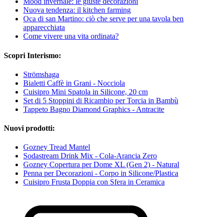
Mood invernale: le giuste decorazioni
Nuova tendenza: il kitchen farming
Oca di san Martino: ciò che serve per una tavola ben
apparecchiata
Come vivere una vita ordinata?
Scopri Interismo:
Strömshaga
Bialetti Caffè in Grani - Nocciola
Cuisipro Mini Spatola in Silicone, 20 cm
Set di 5 Stoppini di Ricambio per Torcia in Bambù
Tappeto Bagno Diamond Graphics - Antracite
Nuovi prodotti:
Gozney Tread Mantel
Sodastream Drink Mix - Cola-Arancia Zero
Gozney Copertura per Dome XL (Gen 2) - Natural
Penna per Decorazioni - Corpo in Silicone/Plastica
Cuisipro Frusta Doppia con Sfera in Ceramica