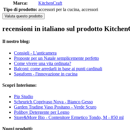
Marca:
KitchenCraft
Tipo di prodotto:
accessori per la cucina, accessori
Valuta questo prodotto
recensioni in italiano sul prodotto Kitche
Il nostro blog:
Consigli - L'anticamera
Proposte per un Natale semplicemente perfetto
Come vivere una vita ordinata?
Balconi: come arredarli in base ai punti cardinali
Sagaform - l'innovazione in cucina
Scopri Interismo:
Pip Studio
Scheurich Coprivaso Nova - Bianco Gesso
Garden Trading Vaso Positano - Verde Scuro
Poliboy Detergente per Legno
Store&More Bio - Contenitore Ermetico Tondo, M - 850 ml
Nuovi prodotti: