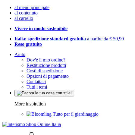
al menù principale
al contenuto
al carrello
Vivere in modo sostenibile
Italia: spedizione standard gratuita
a partire da € 59,90
Reso gratuito
Aiuto
Dov'è il mio ordine?
Restituzione prodotti
Costi di spedizione
Opzioni di pagamento
Contattaci
Tutti i temi
More inspiration
Tutto per il giardinaggio