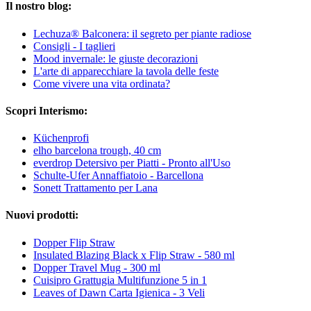
Il nostro blog:
Lechuza® Balconera: il segreto per piante radiose
Consigli - I taglieri
Mood invernale: le giuste decorazioni
L'arte di apparecchiare la tavola delle feste
Come vivere una vita ordinata?
Scopri Interismo:
Küchenprofi
elho barcelona trough, 40 cm
everdrop Detersivo per Piatti - Pronto all'Uso
Schulte-Ufer Annaffiatoio - Barcellona
Sonett Trattamento per Lana
Nuovi prodotti:
Dopper Flip Straw
Insulated Blazing Black x Flip Straw - 580 ml
Dopper Travel Mug - 300 ml
Cuisipro Grattugia Multifunzione 5 in 1
Leaves of Dawn Carta Igienica - 3 Veli