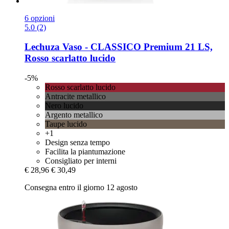
6 opzioni
5.0 (2)
Lechuza
Vaso -​ CLASSICO Premium 21 LS,
Rosso scarlatto lucido
-5%
Rosso scarlatto lucido
Antracite metallico
Nero lucido
Argento metallico
Taupe lucido
+1
Design senza tempo
Facilita la piantumazione
Consigliato per interni
€ 28,96
€ 30,49
Consegna entro il giorno 12 agosto