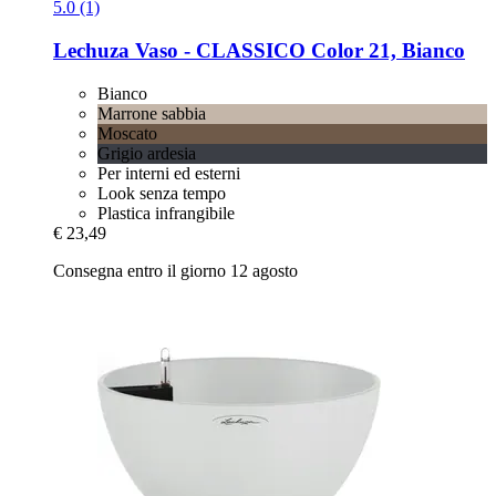
5.0 (1)
Lechuza
Vaso -​ CLASSICO Color 21, Bianco
Bianco
Marrone sabbia
Moscato
Grigio ardesia
Per interni ed esterni
Look senza tempo
Plastica infrangibile
€ 23,49
Consegna entro il giorno 12 agosto