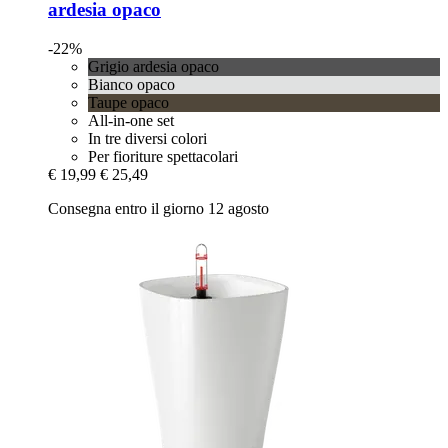
ardesia opaco
-22%
Grigio ardesia opaco
Bianco opaco
Taupe opaco
All-in-one set
In tre diversi colori
Per fioriture spettacolari
€ 19,99
€ 25,49
Consegna entro il giorno 12 agosto