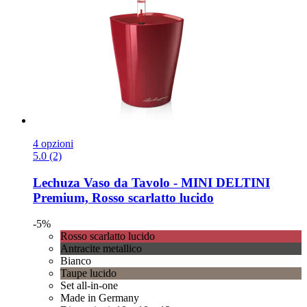
4 opzioni
5.0 (2)
Lechuza
Vaso da Tavolo -​ MINI DELTINI
Premium, Rosso scarlatto lucido
-5%
Rosso scarlatto lucido
Antracite metallico
Bianco
Taupe lucido
Set all-in-one
Made in Germany