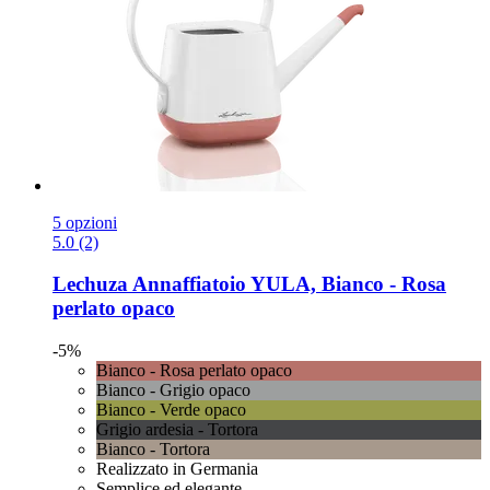
5 opzioni
5.0 (2)
Lechuza
Annaffiatoio YULA, Bianco -​ Rosa
perlato opaco
-5%
Bianco - Rosa perlato opaco
Bianco - Grigio opaco
Bianco - Verde opaco
Grigio ardesia - Tortora
Bianco - Tortora
Realizzato in Germania
Semplice ed elegante