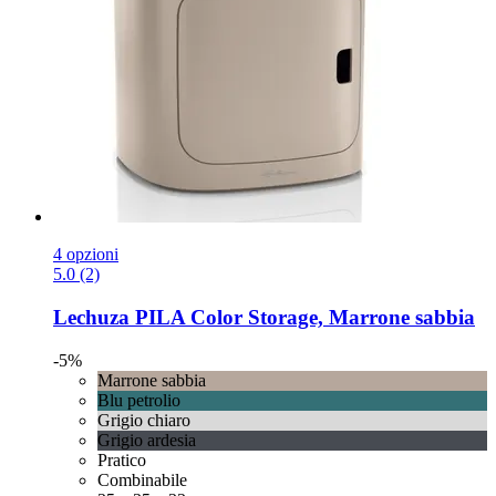
4 opzioni
5.0 (2)
Lechuza
PILA Color Storage, Marrone sabbia
-5%
Marrone sabbia
Blu petrolio
Grigio chiaro
Grigio ardesia
Pratico
Combinabile