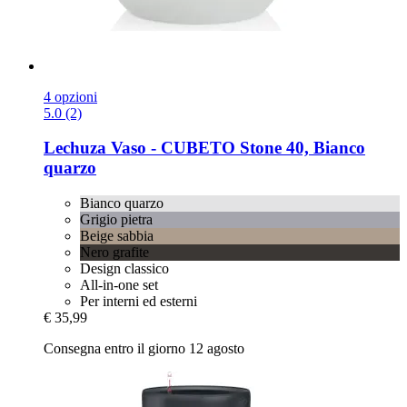
4 opzioni
5.0 (2)
Lechuza
Vaso -​ CUBETO Stone 40, Bianco
quarzo
Bianco quarzo
Grigio pietra
Beige sabbia
Nero grafite
Design classico
All-in-one set
Per interni ed esterni
€ 35,99
Consegna entro il giorno 12 agosto