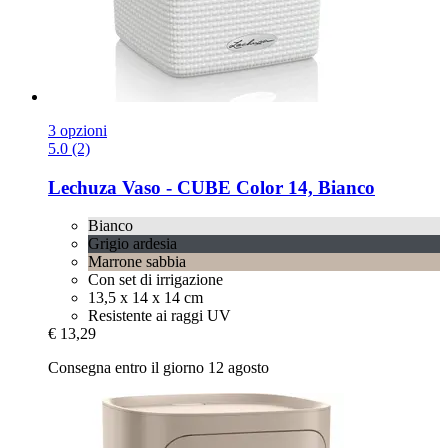
3 opzioni
5.0 (2)
Lechuza
Vaso -​ CUBE Color 14, Bianco
Bianco
Grigio ardesia
Marrone sabbia
Con set di irrigazione
13,5 x 14 x 14 cm
Resistente ai raggi UV
€ 13,29
Consegna entro il giorno 12 agosto