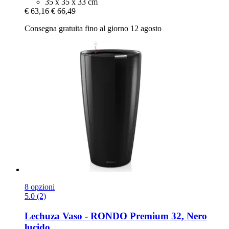
35 x 35 x 33 cm
€ 63,16
€ 66,49
Consegna gratuita fino al giorno 12 agosto
8 opzioni
5.0 (2)
Lechuza
Vaso -​ RONDO Premium 32, Nero
lucido