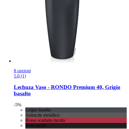
8 opzioni
5.0 (1)
Lechuza
Vaso -​ RONDO Premium 40, Grigio
basalto
-5%
Grigio basalto
Antracite metallico
Rosso scarlatto lucido
Nero lucido