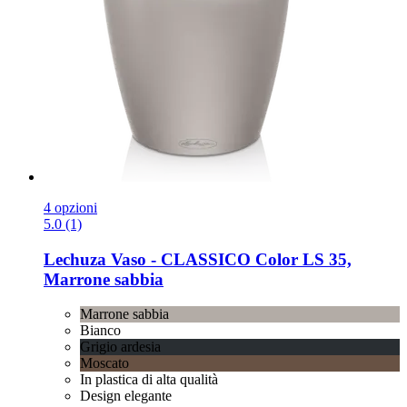
4 opzioni
5.0 (1)
Lechuza
Vaso -​ CLASSICO Color LS 35,
Marrone sabbia
Marrone sabbia
Bianco
Grigio ardesia
Moscato
In plastica di alta qualità
Design elegante