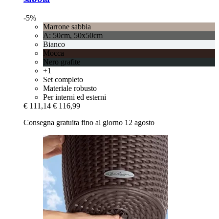
-5%
Marrone sabbia
A: 50cm, 50x50cm
Bianco
Mocca
Nero grafite
+1
Set completo
Materiale robusto
Per interni ed esterni
€ 111,14
€ 116,99
Consegna gratuita fino al giorno 12 agosto