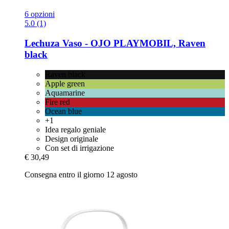
6 opzioni
5.0 (1)
Lechuza
Vaso -​ OJO PLAYMOBIL, Raven
black
Raven black
Apple green
Aquamarine
Fire red
Ocean blue
+1
Idea regalo geniale
Design originale
Con set di irrigazione
€ 30,49
Consegna entro il giorno 12 agosto