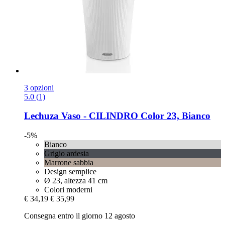
3 opzioni
5.0 (1)
Lechuza
Vaso -​ CILINDRO Color 23, Bianco
-5%
Bianco
Grigio ardesia
Marrone sabbia
Design semplice
Ø 23, altezza 41 cm
Colori moderni
€ 34,19
€ 35,99
Consegna entro il giorno 12 agosto