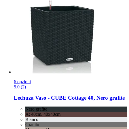
6 opzioni
5.0 (2)
Lechuza
Vaso -​ CUBE Cottage 40, Nero grafite
Nero grafite
A: 40cm, 40x40cm
Bianco
Granito