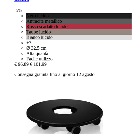
-5%
Nero lucido
Antracite metallico
Rosso scarlatto lucido
Taupe lucido
Bianco lucido
+3
Ø 32,5 cm
Alta qualità
Facile utilizzo
€ 96,89
€ 101,99
Consegna gratuita fino al giorno 12 agosto