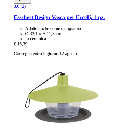
3.0 (2)
Esschert Design
Vasca per Uccelli, 1 pz.
Adatto anche come mangiatoia
Ø 32,1 x H 11,3 cm
In ceramica
€ 16,39
Consegna entro il giorno 12 agosto