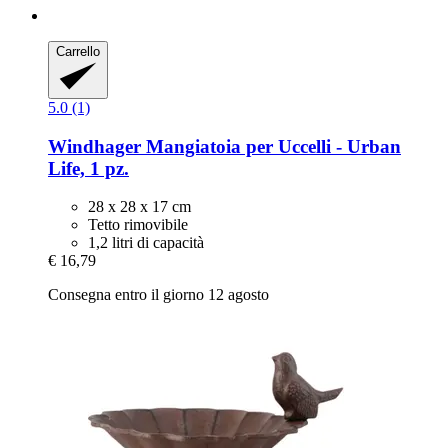
Carrello
5.0 (1)
Windhager
Mangiatoia per Uccelli -​ Urban
Life, 1 pz.
28 x 28 x 17 cm
Tetto rimovibile
1,2 litri di capacità
€ 16,79
Consegna entro il giorno 12 agosto