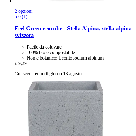
2 opzioni
5.0 (1)
Feel Green
ecocube -​ Stella Alpina, stella alpina
svizzera
Facile da coltivare
100% bio e compostabile
Nome botanico: Leontopodium alpinum
€ 9,29
Consegna entro il giorno 13 agosto