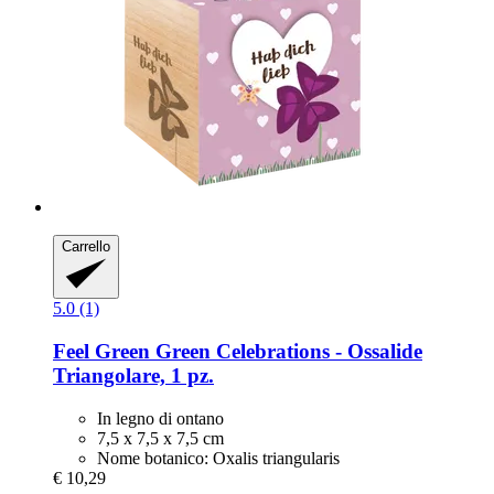
Carrello
5.0 (1)
Feel Green
Green Celebrations -​ Ossalide
Triangolare, 1 pz.
In legno di ontano
7,5 x 7,5 x 7,5 cm
Nome botanico: Oxalis triangularis
€ 10,29