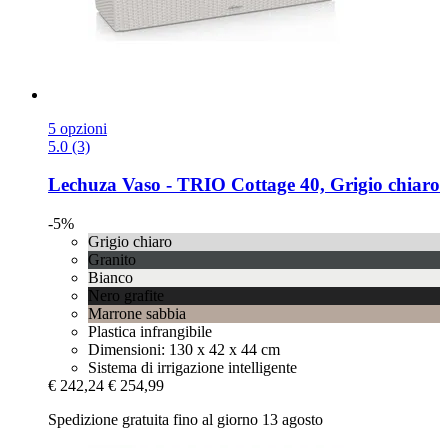
5 opzioni
5.0 (3)
Lechuza
Vaso -​ TRIO Cottage 40, Grigio chiaro
-5%
Grigio chiaro
Granito
Bianco
Nero grafite
Marrone sabbia
Plastica infrangibile
Dimensioni: 130 x 42 x 44 cm
Sistema di irrigazione intelligente
€ 242,24
€ 254,99
Spedizione gratuita fino al giorno 13 agosto