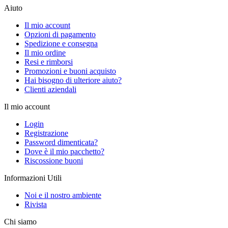
Aiuto
Il mio account
Opzioni di pagamento
Spedizione e consegna
Il mio ordine
Resi e rimborsi
Promozioni e buoni acquisto
Hai bisogno di ulteriore aiuto?
Clienti aziendali
Il mio account
Login
Registrazione
Password dimenticata?
Dove è il mio pacchetto?
Riscossione buoni
Informazioni Utili
Noi e il nostro ambiente
Rivista
Chi siamo