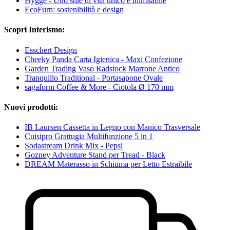
Hygge - Uno stile di vita unico e inimitabile
EcoFurn: sostenibilità e design
Scopri Interismo:
Esschert Design
Cheeky Panda Carta Igienica - Maxi Confezione
Garden Trading Vaso Radstock Marrone Antico
Tranquillo Traditional - Portasapone Ovale
sagaform Coffee & More - Ciotola Ø 170 mm
Nuovi prodotti:
IB Laursen Cassetta in Legno con Manico Trasversale
Cuisipro Grattugia Multifunzione 5 in 1
Sodastream Drink Mix - Pepsi
Gozney Adventure Stand per Tread - Black
DREAM Materasso in Schiuma per Letto Estraibile