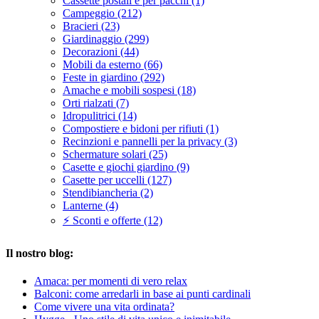
Cassette postali e per pacchi (1)
Campeggio (212)
Bracieri (23)
Giardinaggio (299)
Decorazioni (44)
Mobili da esterno (66)
Feste in giardino (292)
Amache e mobili sospesi (18)
Orti rialzati (7)
Idropulitrici (14)
Compostiere e bidoni per rifiuti (1)
Recinzioni e pannelli per la privacy (3)
Schermature solari (25)
Casette e giochi giardino (9)
Casette per uccelli (127)
Stendibiancheria (2)
Lanterne (4)
⚡ Sconti e offerte (12)
Il nostro blog:
Amaca: per momenti di vero relax
Balconi: come arredarli in base ai punti cardinali
Come vivere una vita ordinata?