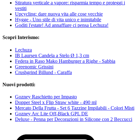
Stiratura verticale a vapore: risparmia tempo e proteggi i
vestiti
Upcycling: dare nuova vita alle cose vecchie
Hygge - Uno stile di vita unico e inimitabile
Goditi l'estate! Ad annaffiare ci pensa Lechuza!
Scopri Interismo:
Lechuza
IB Laursen Candela a Stelo Ø 1,3 cm
Federa in Raso Mako Hamburger a Righe - Sabbia
Greenomic Grissini
Crushgrind Billund - Caraffa
Nuovi prodotti:
Gozney Raschietto per Impasto
Dopper Steel x Flip Straw white - 490 ml
Mercato Della Frutta - Set 6 Tazzine Impilabili - Colori Misti
Gozney Arc Lite Off-Black GPL DE
Deluxe - Penna per Decorazioni in Silicone con 2 Beccucci