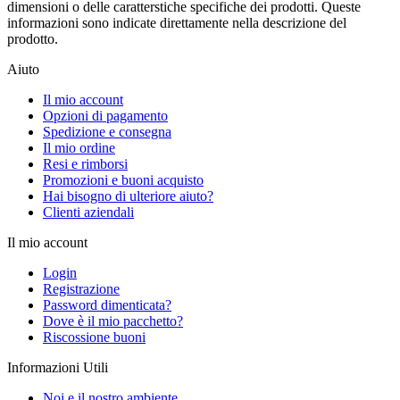
dimensioni o delle caratterstiche specifiche dei prodotti. Queste
informazioni sono indicate direttamente nella descrizione del
prodotto.
Aiuto
Il mio account
Opzioni di pagamento
Spedizione e consegna
Il mio ordine
Resi e rimborsi
Promozioni e buoni acquisto
Hai bisogno di ulteriore aiuto?
Clienti aziendali
Il mio account
Login
Registrazione
Password dimenticata?
Dove è il mio pacchetto?
Riscossione buoni
Informazioni Utili
Noi e il nostro ambiente