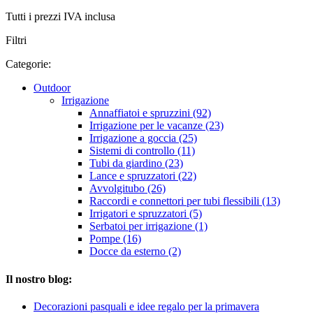
Tutti i prezzi IVA inclusa
Filtri
Categorie:
Outdoor
Irrigazione
Annaffiatoi e spruzzini (92)
Irrigazione per le vacanze (23)
Irrigazione a goccia (25)
Sistemi di controllo (11)
Tubi da giardino (23)
Lance e spruzzatori (22)
Avvolgitubo (26)
Raccordi e connettori per tubi flessibili (13)
Irrigatori e spruzzatori (5)
Serbatoi per irrigazione (1)
Pompe (16)
Docce da esterno (2)
Il nostro blog:
Decorazioni pasquali e idee regalo per la primavera