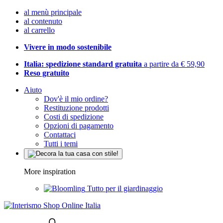
al menù principale
al contenuto
al carrello
Vivere in modo sostenibile
Italia: spedizione standard gratuita
a partire da € 59,90
Reso gratuito
Aiuto
Dov'è il mio ordine?
Restituzione prodotti
Costi di spedizione
Opzioni di pagamento
Contattaci
Tutti i temi
More inspiration
Tutto per il giardinaggio