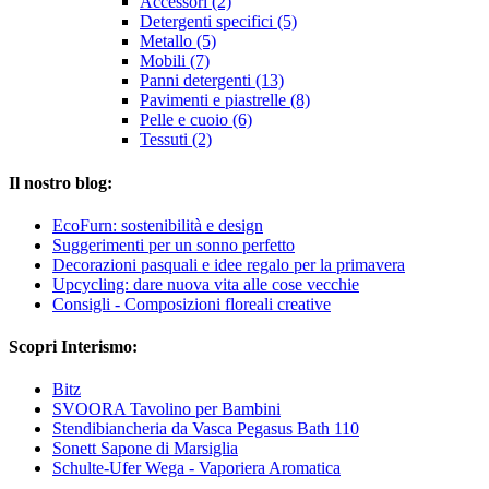
Accessori (2)
Detergenti specifici (5)
Metallo (5)
Mobili (7)
Panni detergenti (13)
Pavimenti e piastrelle (8)
Pelle e cuoio (6)
Tessuti (2)
Il nostro blog:
EcoFurn: sostenibilità e design
Suggerimenti per un sonno perfetto
Decorazioni pasquali e idee regalo per la primavera
Upcycling: dare nuova vita alle cose vecchie
Consigli - Composizioni floreali creative
Scopri Interismo:
Bitz
SVOORA Tavolino per Bambini
Stendibiancheria da Vasca Pegasus Bath 110
Sonett Sapone di Marsiglia
Schulte-Ufer Wega - Vaporiera Aromatica