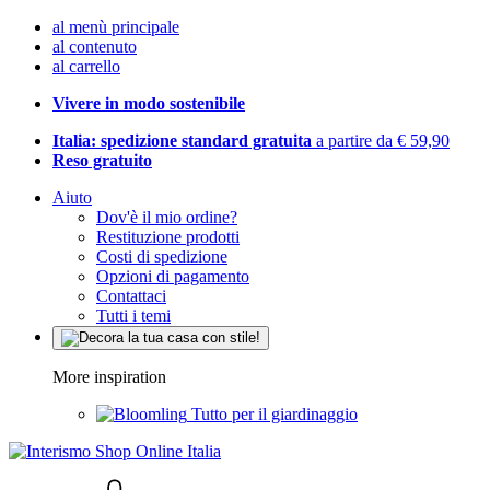
al menù principale
al contenuto
al carrello
Vivere in modo sostenibile
Italia: spedizione standard gratuita
a partire da € 59,90
Reso gratuito
Aiuto
Dov'è il mio ordine?
Restituzione prodotti
Costi di spedizione
Opzioni di pagamento
Contattaci
Tutti i temi
More inspiration
Tutto per il giardinaggio