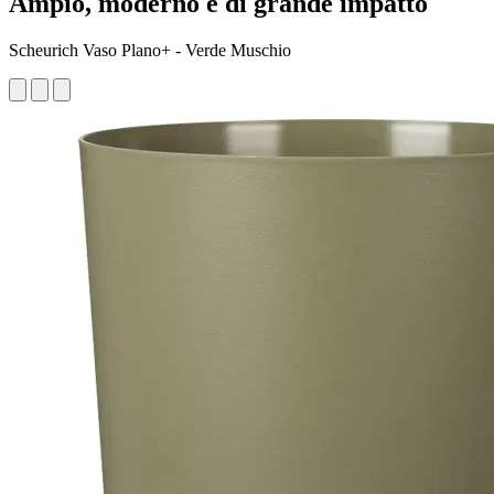
Ampio, moderno e di grande impatto
Scheurich Vaso Plano+ - Verde Muschio