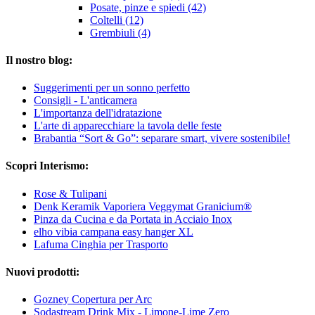
Posate, pinze e spiedi (42)
Coltelli (12)
Grembiuli (4)
Il nostro blog:
Suggerimenti per un sonno perfetto
Consigli - L'anticamera
L'importanza dell'idratazione
L'arte di apparecchiare la tavola delle feste
Brabantia “Sort & Go”: separare smart, vivere sostenibile!
Scopri Interismo:
Rose & Tulipani
Denk Keramik Vaporiera Veggymat Granicium®
Pinza da Cucina e da Portata in Acciaio Inox
elho vibia campana easy hanger XL
Lafuma Cinghia per Trasporto
Nuovi prodotti:
Gozney Copertura per Arc
Sodastream Drink Mix - Limone-Lime Zero