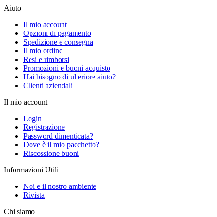
Aiuto
Il mio account
Opzioni di pagamento
Spedizione e consegna
Il mio ordine
Resi e rimborsi
Promozioni e buoni acquisto
Hai bisogno di ulteriore aiuto?
Clienti aziendali
Il mio account
Login
Registrazione
Password dimenticata?
Dove è il mio pacchetto?
Riscossione buoni
Informazioni Utili
Noi e il nostro ambiente
Rivista
Chi siamo