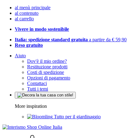
al menù principale
al contenuto
al carrello
Vivere in modo sostenibile
Italia: spedizione standard gratuita
a partire da € 59,90
Reso gratuito
Aiuto
Dov'è il mio ordine?
Restituzione prodotti
Costi di spedizione
Opzioni di pagamento
Contattaci
Tutti i temi
More inspiration
Tutto per il giardinaggio