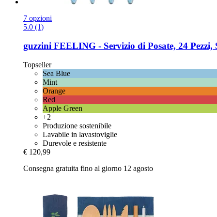
7 opzioni
5.0 (1)
guzzini
FEELING -​ Servizio di Posate, 24 Pezzi,
Topseller
Sea Blue
Mint
Orange
Red
Apple Green
+2
Produzione sostenibile
Lavabile in lavastoviglie
Durevole e resistente
€ 120,99
Consegna gratuita fino al giorno 12 agosto