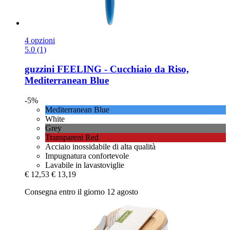
4 opzioni
5.0 (1)
guzzini
FEELING -​ Cucchiaio da Riso,
Mediterranean Blue
-5%
Mediterranean Blue
White
Grey
Transparent Red
Acciaio inossidabile di alta qualità
Impugnatura confortevole
Lavabile in lavastoviglie
€ 12,53
€ 13,19
Consegna entro il giorno 12 agosto