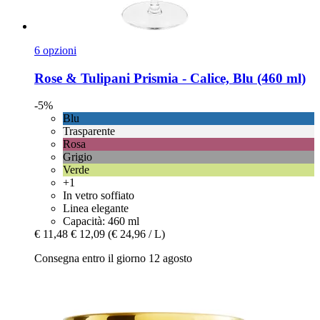
6 opzioni
Rose & Tulipani
Prismia -​ Calice, Blu (460 ml)
-5%
Blu
Trasparente
Rosa
Grigio
Verde
+1
In vetro soffiato
Linea elegante
Capacità: 460 ml
€ 11,48
€ 12,09
(€ 24,96 / L)
Consegna entro il giorno 12 agosto