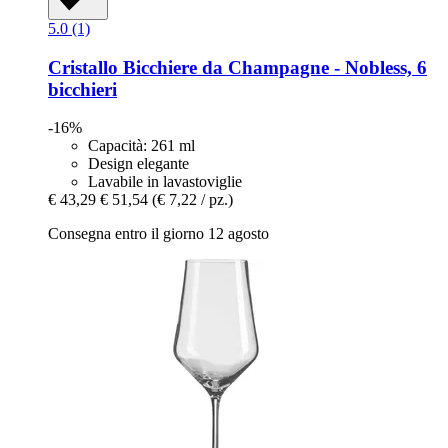
5.0 (1)
Cristallo
Bicchiere da Champagne -​ Nobless, 6
bicchieri
-16%
Capacità: 261 ml
Design elegante
Lavabile in lavastoviglie
€ 43,29
€ 51,54
(€ 7,22 / pz.)
Consegna entro il giorno 12 agosto