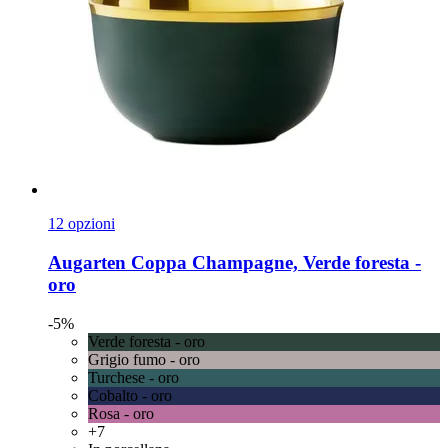
12 opzioni
Augarten
Coppa Champagne, Verde foresta -​
oro
-5%
Verde foresta - oro
Grigio fumo - oro
Turchese - oro
Cobalto - oro
Rosa - oro
+7