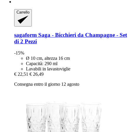
Carrello
sagaform
Saga -​ Bicchieri da Champagne -​ Set
di 2 Pezzi
-15%
Ø 10 cm, altezza 16 cm
Capacità: 290 ml
Lavabili in lavastoviglie
€ 22,51
€ 26,49
Consegna entro il giorno 12 agosto