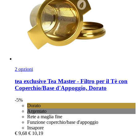
2 opzioni
tea exclusive
Tea Master -​ Filtro per il Tè con
Coperchio/Base d'Appoggio, Dorato
-5%
Dorato
Argentato
Rete a maglia fine
Funzione coperchio/base d'appoggio
Insapore
€ 9,68
€ 10,19