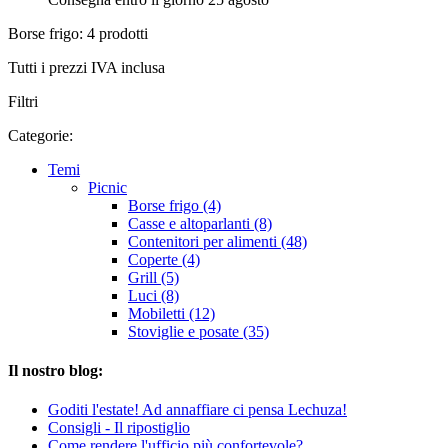
Borse frigo: 4 prodotti
Tutti i prezzi IVA inclusa
Filtri
Categorie:
Temi
Picnic
Borse frigo (4)
Casse e altoparlanti (8)
Contenitori per alimenti (48)
Coperte (4)
Grill (5)
Luci (8)
Mobiletti (12)
Stoviglie e posate (35)
Il nostro blog:
Goditi l'estate! Ad annaffiare ci pensa Lechuza!
Consigli - Il ripostiglio
Come rendere l'ufficio più confortevole?