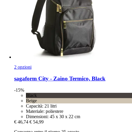
2 opzioni
sagaform
City -​ Zaino Termico, Black
-15%
Black
Beige
Capacità: 21 litri
Materiale: poliestere
Dimensioni: 45 x 30 x 22 cm
€ 46,74
€ 54,99
Consegna entro il giorno 25 agosto