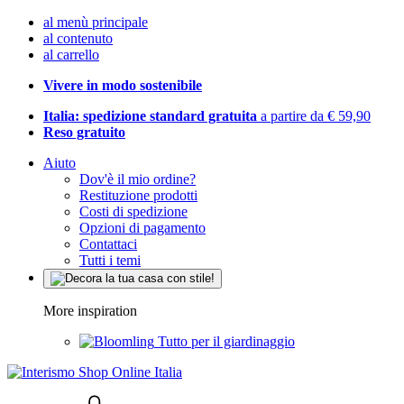
al menù principale
al contenuto
al carrello
Vivere in modo sostenibile
Italia: spedizione standard gratuita
a partire da € 59,90
Reso gratuito
Aiuto
Dov'è il mio ordine?
Restituzione prodotti
Costi di spedizione
Opzioni di pagamento
Contattaci
Tutti i temi
More inspiration
Tutto per il giardinaggio