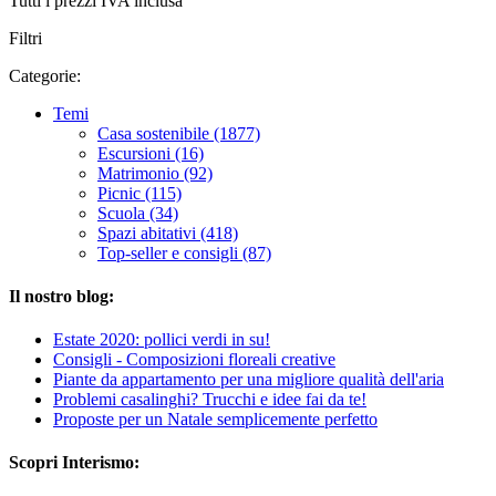
Tutti i prezzi IVA inclusa
Filtri
Categorie:
Temi
Casa sostenibile (1877)
Escursioni (16)
Matrimonio (92)
Picnic (115)
Scuola (34)
Spazi abitativi (418)
Top-seller e consigli (87)
Il nostro blog:
Estate 2020: pollici verdi in su!
Consigli - Composizioni floreali creative
Piante da appartamento per una migliore qualità dell'aria
Problemi casalinghi? Trucchi e idee fai da te!
Proposte per un Natale semplicemente perfetto
Scopri Interismo: