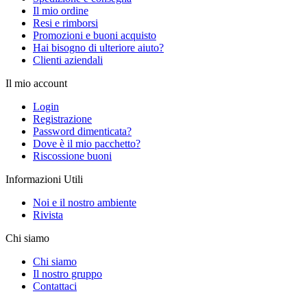
Il mio ordine
Resi e rimborsi
Promozioni e buoni acquisto
Hai bisogno di ulteriore aiuto?
Clienti aziendali
Il mio account
Login
Registrazione
Password dimenticata?
Dove è il mio pacchetto?
Riscossione buoni
Informazioni Utili
Noi e il nostro ambiente
Rivista
Chi siamo
Chi siamo
Il nostro gruppo
Contattaci