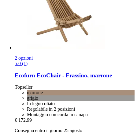
2 opzioni
5.0 (1)
Ecofurn
EcoChair -​ Frassino, marrone
Topseller
marrone
grigio
In legno oliato
Regolabile in 2 posizioni
Montaggio con corda in canapa
€ 172,99
Consegna entro il giorno 25 agosto