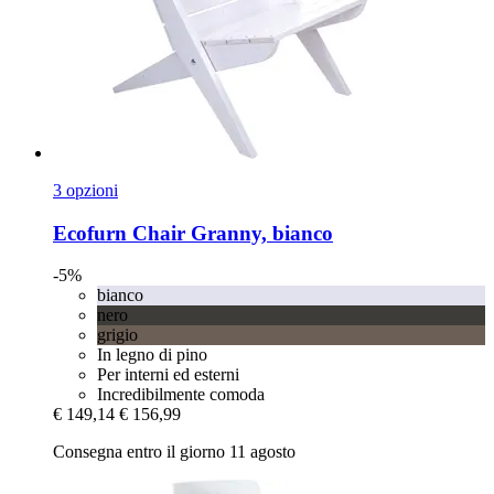
3 opzioni
Ecofurn
Chair Granny, bianco
-5%
bianco
nero
grigio
In legno di pino
Per interni ed esterni
Incredibilmente comoda
€ 149,14
€ 156,99
Consegna entro il giorno 11 agosto