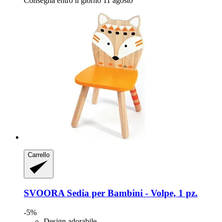
Consegna entro il giorno 11 agosto
Carrello
SVOORA
Sedia per Bambini -​ Volpe, 1 pz.
-5%
Design adorabile