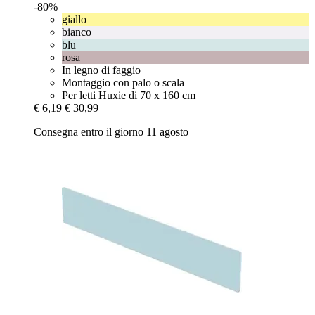
-80%
giallo
bianco
blu
rosa
In legno di faggio
Montaggio con palo o scala
Per letti Huxie di 70 x 160 cm
€ 6,19
€ 30,99
Consegna entro il giorno 11 agosto