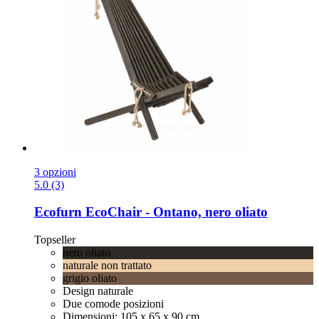
3 opzioni
5.0 (3)
Ecofurn
EcoChair -​ Ontano, nero oliato
Topseller
nero oliato
naturale non trattato
grigio oliato
Design naturale
Due comode posizioni
Dimensioni: 105 x 65 x 90 cm