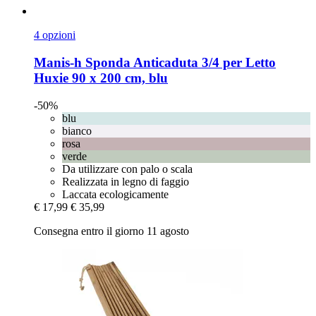
4 opzioni
Manis-h
Sponda Anticaduta 3/4 per Letto
Huxie 90 x 200 cm, blu
-50%
blu
bianco
rosa
verde
Da utilizzare con palo o scala
Realizzata in legno di faggio
Laccata ecologicamente
€ 17,99
€ 35,99
Consegna entro il giorno 11 agosto