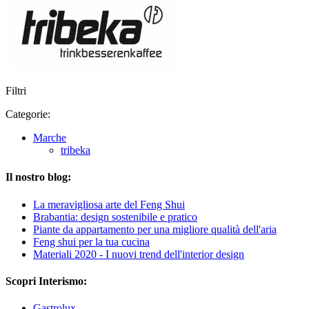
Filtri
Categorie:
Marche
tribeka
Il nostro blog:
La meravigliosa arte del Feng Shui
Brabantia: design sostenibile e pratico
Piante da appartamento per una migliore qualità dell'aria
Feng shui per la tua cucina
Materiali 2020 - I nuovi trend dell'interior design
Scopri Interismo:
Gastrolux