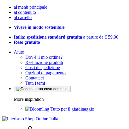
al menù principale
al contenuto
al carrello
Vivere in modo sostenibile
Italia: spedizione standard gratuita
a partire da € 59,90
Reso gratuito
Aiuto
Dov'è il mio ordine?
Restituzione prodotti
Costi di spedizione
Opzioni di pagamento
Contattaci
Tutti i temi
More inspiration
Tutto per il giardinaggio