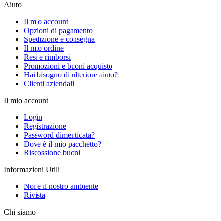
Aiuto
Il mio account
Opzioni di pagamento
Spedizione e consegna
Il mio ordine
Resi e rimborsi
Promozioni e buoni acquisto
Hai bisogno di ulteriore aiuto?
Clienti aziendali
Il mio account
Login
Registrazione
Password dimenticata?
Dove è il mio pacchetto?
Riscossione buoni
Informazioni Utili
Noi e il nostro ambiente
Rivista
Chi siamo