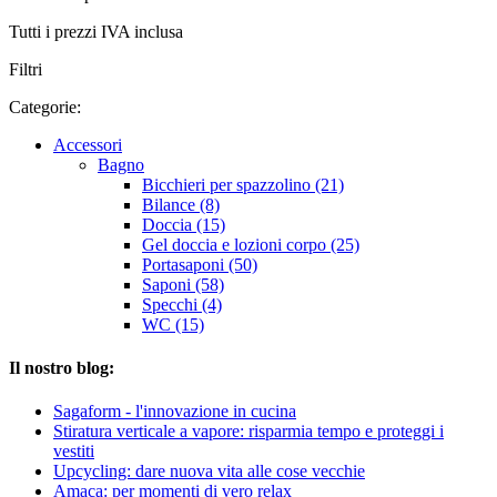
Tutti i prezzi IVA inclusa
Filtri
Categorie:
Accessori
Bagno
Bicchieri per spazzolino (21)
Bilance (8)
Doccia (15)
Gel doccia e lozioni corpo (25)
Portasaponi (50)
Saponi (58)
Specchi (4)
WC (15)
Il nostro blog:
Sagaform - l'innovazione in cucina
Stiratura verticale a vapore: risparmia tempo e proteggi i
vestiti
Upcycling: dare nuova vita alle cose vecchie
Amaca: per momenti di vero relax